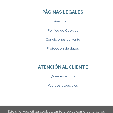
PÁGINAS LEGALES
Aviso legal
Política de Cookies
Condiciones de venta
Protección de datos
ATENCIÓN AL CLIENTE
Quiénes somos
Pedidos especiales
Este sitio web utiliza cookies, tanto propias como de terceros,
2026 ©
Llibrería Horitzons
. Todos los Derechos