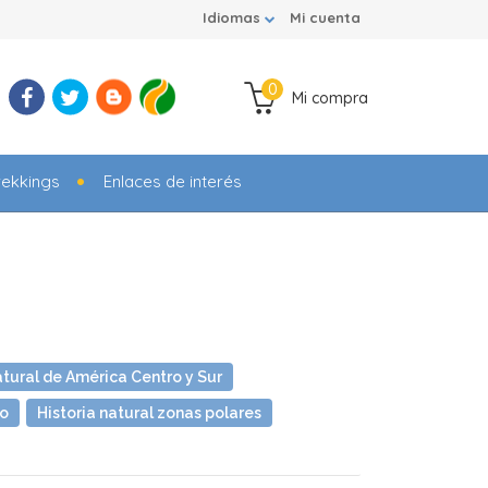
Idiomas
Mi cuenta
0
Mi compra
rekkings
Enlaces de interés
atural de América Centro y Sur
co
Historia natural zonas polares