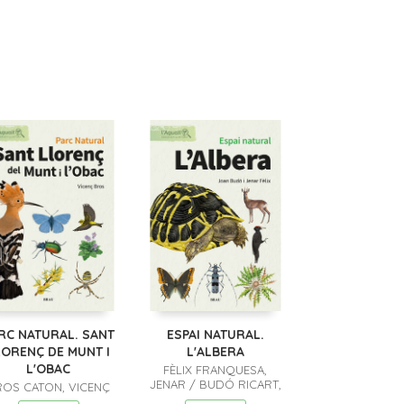
RC NATURAL. SANT
ESPAI NATURAL.
LORENÇ DE MUNT I
L'ALBERA
L'OBAC
FÈLIX FRANQUESA,
JENAR / BUDÓ RICART,
ROS CATON, VICENÇ
JOAN