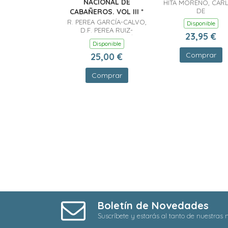
NACIONAL DE
HITA MORENO, CAR
DE
CABAÑEROS. VOL III *
R. PEREA GARCÍA-CALVO,
Disponible
D.F. PEREA RUIZ-
23,95 €
TAPIADOR, G.F. GIMÉNEZ
Disponible
VELASCO
Comprar
25,00 €
Comprar
Boletín de Novedades
Suscríbete y estarás al tanto de nuestras