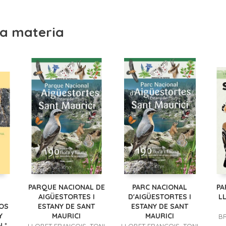
a materia
PARQUE NACIONAL DE
PARC NACIONAL
PA
AIGÜESTORTES I
D'AIGÜESTORTES I
L
OS
ESTANY DE SANT
ESTANY DE SANT
Y
MAURICI
MAURICI
B
 *