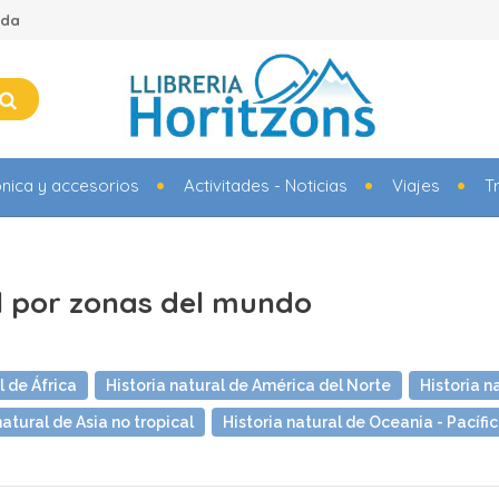
ada
ónica y accesorios
Activitades - Noticias
Viajes
T
al por zonas del mundo
l de África
Historia natural de América del Norte
Historia n
natural de Asia no tropical
Historia natural de Oceania - Pacífi