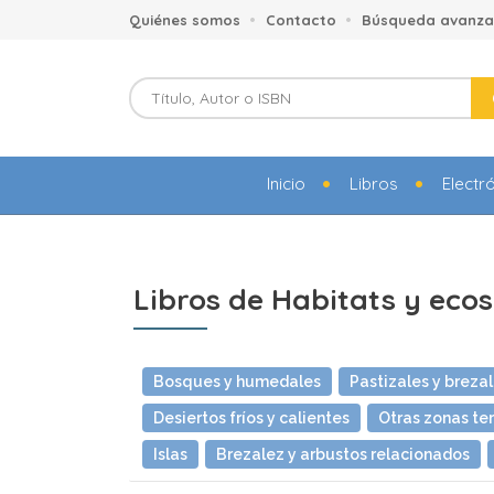
Quiénes somos
Contacto
Búsqueda avanz
Inicio
Libros
Electr
Libros de Habitats y eco
Bosques y humedales
Pastizales y breza
Desiertos fríos y calientes
Otras zonas ter
Islas
Brezalez y arbustos relacionados