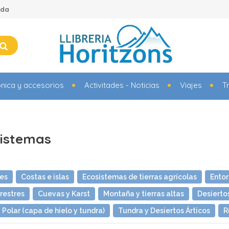
ada
ónica y accesorios
Activitades - Noticias
Viajes
T
sistemas
les
Costas e islas
Ecosistemas de tierras agrícolas
Entor
restres
Cuevas y Karst
Montaña y tierras altas
Desiertos
Polar (capa de hielo y tundra)
Tundra y Desiertos Árticos
R