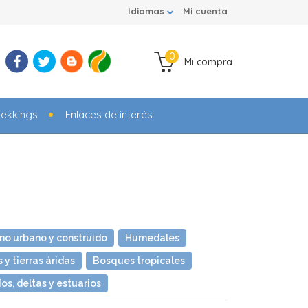
Idiomas
Mi cuenta
0
Mi compra
rekkings
Enlaces de interés
no urbano y construido
Humedales
 y tierras áridas
Bosques tropicales
íos, deltas y estuarios