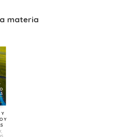
a materia
 Y
O Y
AS
,
S,