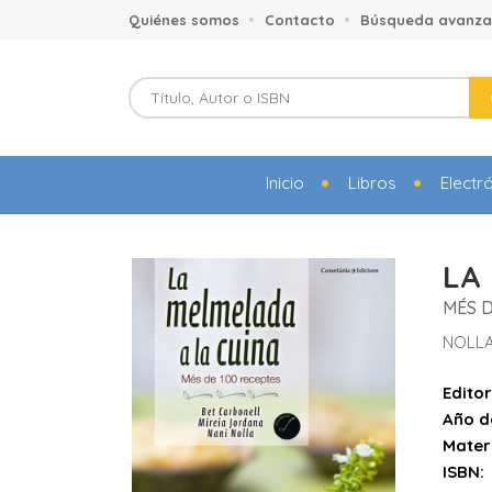
Quiénes somos
Contacto
Búsqueda avanz
Inicio
Libros
Electr
LA
MÉS D
NOLLA
Editor
Año d
Mater
ISBN: