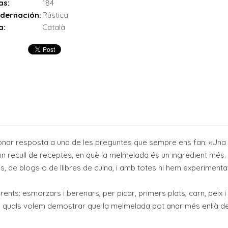
as:
184
dernación:
Rústica
a:
Català
 donar resposta a una de les preguntes que sempre ens fan: «U
 recull de receptes, en què la melmelada és un ingredient més. N'
, de blogs o de llibres de cuina, i amb totes hi hem experimentat
ferents: esmorzars i berenars, per picar, primers plats, carn, peix
es quals volem demostrar que la melmelada pot anar més enllà de