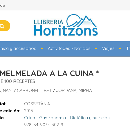
ada
ónica y accesorios
Activitades - Noticias
Viajes
T
 MELMELADA A LA CUINA *
E 100 RECEPTES
, NANI
CARBONELL, BET
JORDANA, MIREIA
/
/
ial:
COSSETÀNIA
e edición:
2015
ia
Cuina - Gastronomia - Dietética y nutrición
978-84-9034-302-9