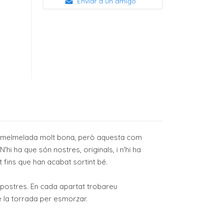
Enviar a un amigo
na melmelada molt bona, però aquesta com
hi ha que són nostres, originals, i n'hi ha
 fins que han acabat sortint bé.
 i postres. En cada apartat trobareu
 la torrada per esmorzar.