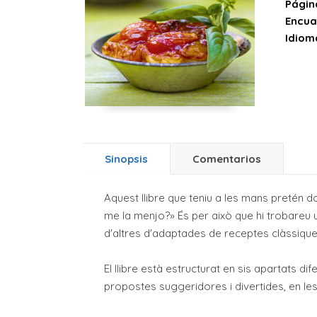
Págin
Encua
Idiom
Sinopsis
Comentarios
Aquest llibre que teniu a les mans pretén
me la menjo?» És per això que hi trobareu un
d'altres d'adaptades de receptes clàssiques
El llibre està estructurat en sis apartats di
propostes suggeridores i divertides, en l