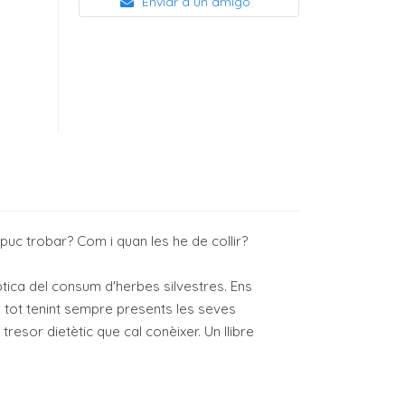
Enviar a un amigo
uc trobar? Com i quan les he de collir?
.ptica del consum d'herbes silvestres. Ens
, tot tenint sempre presents les seves
resor dietètic que cal conèixer. Un llibre