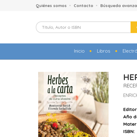
Quiénes somos
Contacto
Búsqueda avanz
Inicio
Libros
Electr
HE
RECEP
ENRIC
Editor
Año d
Mater
ISBN: