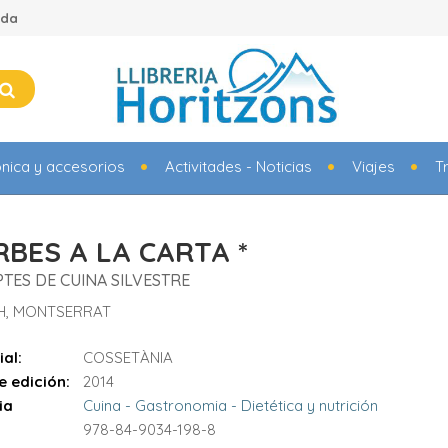
ada
ónica y accesorios
Activitades - Noticias
Viajes
T
RBES A LA CARTA *
TES DE CUINA SILVESTRE
H, MONTSERRAT
ial:
COSSETÀNIA
e edición:
2014
ia
Cuina - Gastronomia - Dietética y nutrición
978-84-9034-198-8