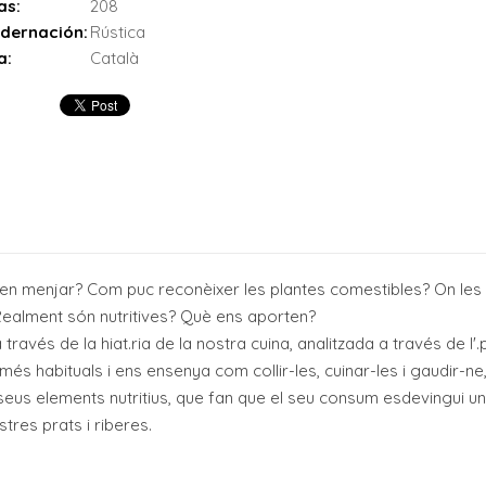
as:
208
dernación:
Rústica
a:
Català
en menjar? Com puc reconèixer les plantes comestibles? On les p
Realment són nutritives? Què ens aporten?
través de la hiat.ria de la nostra cuina, analitzada a través de l'
és habituals i ens ensenya com collir-les, cuinar-les i gaudir-ne
 seus elements nutritius, que fan que el seu consum esdevingui un t
stres prats i riberes.