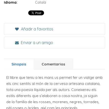
Idioma:
Català
Añadir a favoritos
Enviar a un amigo
Sinopsis
Comentarios
El llibre que teniu a les mans us permet fer un viatge amb
els cinc sentits al món de la cervesa artesana catalana,
tota una poesia líquida per als autors. Coneixereu els
estils diferents que s'elaboren a casa nostra, ja siguin
de la família de les rosses, morenes, negres, torrades,
pèl-roges o àcides, així com les principals