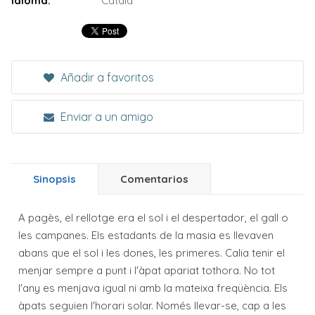
Idioma:
Català
Añadir a favoritos
Enviar a un amigo
Sinopsis
Comentarios
A pagès, el rellotge era el sol i el despertador, el gall o
les campanes. Els estadants de la masia es llevaven
abans que el sol i les dones, les primeres. Calia tenir el
menjar sempre a punt i l'àpat apariat tothora. No tot
l'any es menjava igual ni amb la mateixa freqüència. Els
àpats seguien l'horari solar. Només llevar-se, cap a les