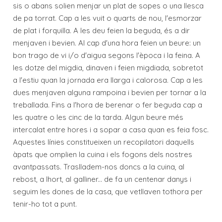
sis o abans solien menjar un plat de sopes o una llesca
de pa torrat. Cap a les vuit o quarts de nou, l'esmorzar
de plat i forquilla. A les deu feien la beguda, és a dir
menjaven i bevien. Al cap d'una hora feien un beure: un
bon trago de vi i/o d'aigua segons l'època i la feina. A
les dotze del migdia, dinaven i feien migdiada, sobretot
a l'estiu quan la jornada era llarga i calorosa. Cap a les
dues menjaven alguna rampoina i bevien per tornar a la
treballada. Fins a l'hora de berenar o fer beguda cap a
les quatre o les cinc de la tarda. Algun beure més
intercalat entre hores i a sopar a casa quan es feia fosc.
Aquestes línies constitueixen un recopilatori daquells
àpats que omplien la cuina i els fogons dels nostres
avantpassats. Traslladem-nos doncs a la cuina, al
rebost, a lhort, al galliner... de fa un centenar danys i
seguim les dones de la casa, que vetllaven tothora per
tenir-ho tot a punt.