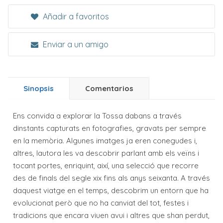
Añadir a favoritos
Enviar a un amigo
Sinopsis
Comentarios
Ens convida a explorar la Tossa dabans a través
dinstants capturats en fotografies, gravats per sempre
en la memòria. Algunes imatges ja eren conegudes i,
altres, lautora les va descobrir parlant amb els veïns i
tocant portes, enriquint, així, una selecció que recorre
des de finals del segle xix fins als anys seixanta. A través
daquest viatge en el temps, descobrim un entorn que ha
evolucionat però que no ha canviat del tot, festes i
tradicions que encara viuen avui i altres que shan perdut,