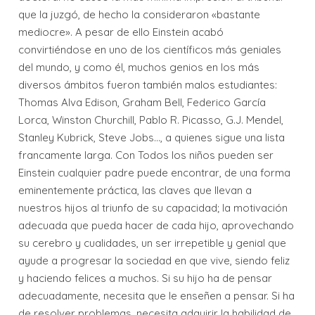
que la juzgó, de hecho la consideraron «bastante
mediocre». A pesar de ello Einstein acabó
convirtiéndose en uno de los científicos más geniales
del mundo, y como él, muchos genios en los más
diversos ámbitos fueron también malos estudiantes:
Thomas Alva Edison, Graham Bell, Federico García
Lorca, Winston Churchill, Pablo R. Picasso, G.J. Mendel,
Stanley Kubrick, Steve Jobs..., a quienes sigue una lista
francamente larga. Con Todos los niños pueden ser
Einstein cualquier padre puede encontrar, de una forma
eminentemente práctica, las claves que llevan a
nuestros hijos al triunfo de su capacidad; la motivación
adecuada que pueda hacer de cada hijo, aprovechando
su cerebro y cualidades, un ser irrepetible y genial que
ayude a progresar la sociedad en que vive, siendo feliz
y haciendo felices a muchos. Si su hijo ha de pensar
adecuadamente, necesita que le enseñen a pensar. Si ha
de resolver problemas, necesita adquirir la habilidad de