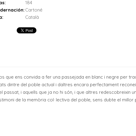
as:
184
dernación:
Cartoné
a:
Català
mps que ens convida a fer una passejada en blanc i negre per tra
 dintre del poble actual i daltres encara perfectament reconeix
l passat, i aquells que ja no hi són, i que altres redescobreixin
stimoni de la memòria col· lectiva del poble, sens dubte el millor 