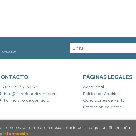
 novedades
CONTACTO
PÁGINAS LEGALES
(+34) 93-451-30-97
Aviso legal
info@llibreriahoritzons.com
Política de Cookies
Formulario de contacto
Condiciones de venta
Protección de datos
 de terceros, para mejorar su experiencia de navegación. Si continúa
2026 ©
Llibrería Horitzons
. Todos los Derechos Reservados
s información