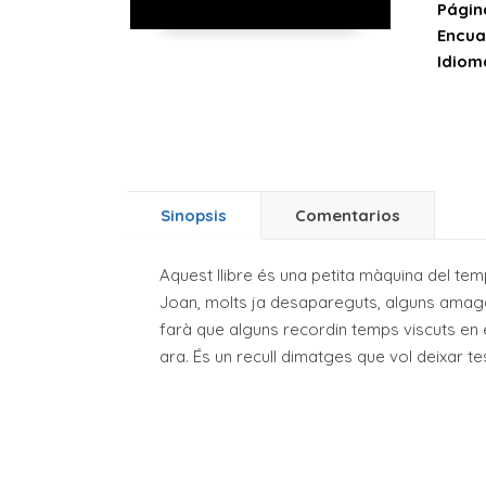
Págin
Encua
Idiom
Sinopsis
Comentarios
Aquest llibre és una petita màquina del te
Joan, molts ja desapareguts, alguns amagats
farà que alguns recordin temps viscuts en e
ara. És un recull dimatges que vol deixar te