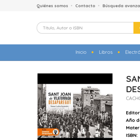
Quiénes somos
Contacto
Búsqueda avanz
Inicio
Libros
Electr
SA
DE
CACH
Editor
Año d
Mater
ISBN: