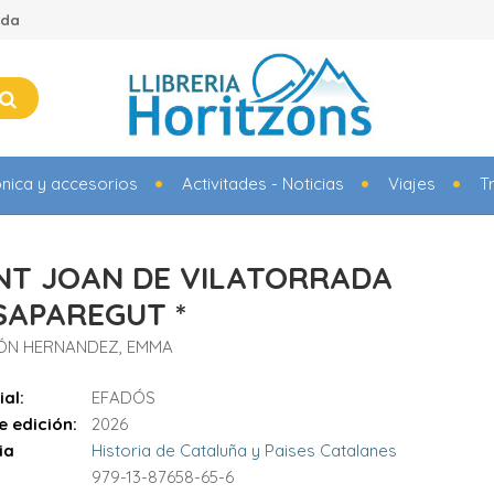
ada
ónica y accesorios
Activitades - Noticias
Viajes
T
NT JOAN DE VILATORRADA
SAPAREGUT *
ÓN HERNANDEZ, EMMA
ial:
EFADÓS
e edición:
2026
ia
Historia de Cataluña y Paises Catalanes
979-13-87658-65-6