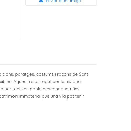
Enviar a un amigo
dicions, paratges, costums i racons de Sant
ibles. Aquest recorregut per la història
 una part del seu poble desconeguda fins
patrimoni immaterial que una vila pot tenir.