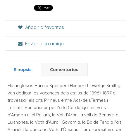
Añadir a favoritos
Enviar a un amigo
Sinopsis
Comentarios
Els anglesos Harold Spender i Hunbert Llewellyn Smithg
van dedicar les vacances dels estius de 1896 i 1897 a
travessar els alts Pirineus entre Acs-delsTèrmes i
Laruntz. Van passar per l'alta Cerdanya, les valls
d'Amdorra, el Pallars, la Val d'Aran, la vall de Benasc, el
Luishonès, la Vath d'Aura i Gavarnia, la Balde Tena a l'alt
Aragó, i la gascona Vath d'Òussau. Llur propòsit era de