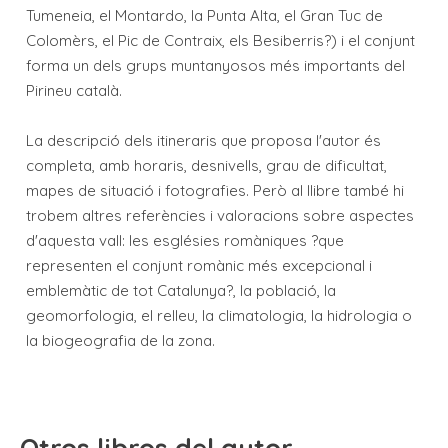
Tumeneia, el Montardo, la Punta Alta, el Gran Tuc de
Colomèrs, el Pic de Contraix, els Besiberris?) i el conjunt
forma un dels grups muntanyosos més importants del
Pirineu català.
La descripció dels itineraris que proposa l'autor és
completa, amb horaris, desnivells, grau de dificultat,
mapes de situació i fotografies. Però al llibre també hi
trobem altres referències i valoracions sobre aspectes
d'aquesta vall: les esglésies romàniques ?que
representen el conjunt romànic més excepcional i
emblemàtic de tot Catalunya?, la població, la
geomorfologia, el relleu, la climatologia, la hidrologia o
la biogeografia de la zona.
Otros libros del autor