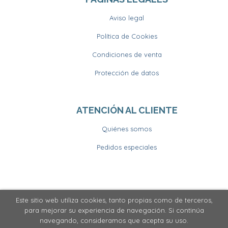
Aviso legal
Política de Cookies
Condiciones de venta
Protección de datos
ATENCIÓN AL CLIENTE
Quiénes somos
Pedidos especiales
Este sitio web utiliza cookies, tanto propias como de terceros,
2026 ©
Llibrería Horitzons
. Todos los Derechos
para mejorar su experiencia de navegación. Si continúa
Reservados
navegando, consideramos que acepta su uso.