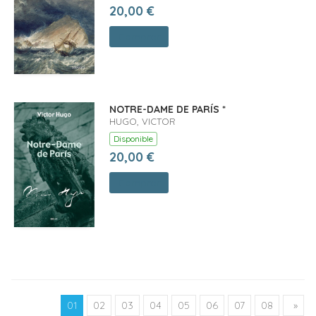
20,00 €
Comprar
NOTRE-DAME DE PARÍS *
HUGO, VICTOR
Disponible
20,00 €
Comprar
01
02
03
04
05
06
07
08
»