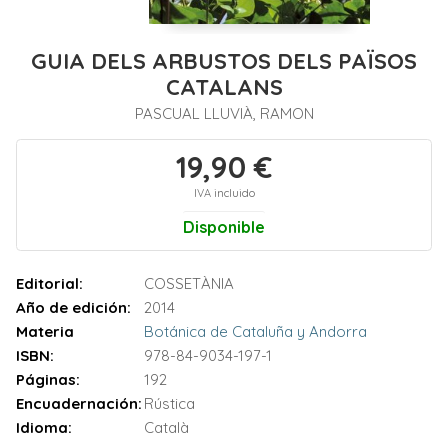
GUIA DELS ARBUSTOS DELS PAÏSOS
CATALANS
PASCUAL LLUVIÀ, RAMON
19,90 €
IVA incluido
Disponible
Editorial:
COSSETÀNIA
Año de edición:
2014
Materia
Botánica de Cataluña y Andorra
ISBN:
978-84-9034-197-1
Páginas:
192
Encuadernación:
Rústica
Idioma:
Català