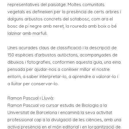
representatives del paisatge. Moltes comunitats
vegetals es defineixen per la presència de certs arbres i
dalguns arbustos concrets del sotabosc, com ara el
bosc de pi negre amb neret, la roureda amb boix o bé
lalzinar amb marfull.
Unes acurades claus de classificació i la descripció de
150 espècies d'arbustos autòctons, acompanyades de
dibuixos i fotografies, conformen aquesta guia, una eina
pensada per ajudar-nos a conèixer millor el nostre
entorn, a saber interpretar-lo, a aprendre a valorar-lo i
a lluitar per conservar-lo.
Ramon Pascual i Lluvià:
Ramon Pascual va cursar estudis de Biologia a la
Universitat de Barcelona i encaminà la seva activitat
professional cap a la divulgació de les ciències, amb una
activa presència en el món editorial i en lorganització de