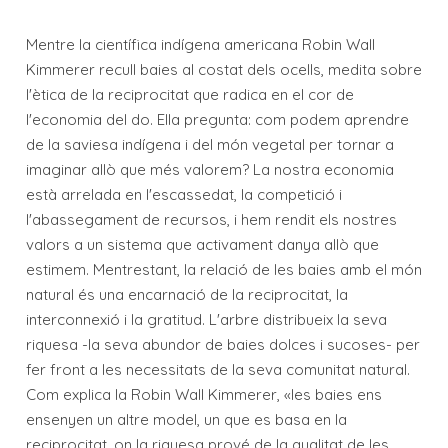
Mentre la científica indígena americana Robin Wall
Kimmerer recull baies al costat dels ocells, medita sobre
l'ètica de la reciprocitat que radica en el cor de
l'economia del do. Ella pregunta: com podem aprendre
de la saviesa indígena i del món vegetal per tornar a
imaginar allò que més valorem? La nostra economia
està arrelada en l'escassedat, la competició i
l'abassegament de recursos, i hem rendit els nostres
valors a un sistema que activament danya allò que
estimem. Mentrestant, la relació de les baies amb el món
natural és una encarnació de la reciprocitat, la
interconnexió i la gratitud. L'arbre distribueix la seva
riquesa -la seva abundor de baies dolces i sucoses- per
fer front a les necessitats de la seva comunitat natural.
Com explica la Robin Wall Kimmerer, «les baies ens
ensenyen un altre model, un que es basa en la
reciprocitat, on la riquesa prové de la qualitat de les