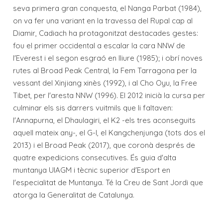
seva primera gran conquesta, el Nanga Parbat (1984),
on va fer una variant en la travessa del Rupal cap al
Diamir, Cadiach ha protagonitzat destacades gestes:
fou el primer occidental a escalar la cara NNW de
l'Everest i el segon esgraó en lliure (1985); i obrí noves
rutes al Broad Peak Central, la Fem Tarragona per la
vessant del Xinjiang xinès (1992), i al Cho Oyu, la Free
Tibet, per l'aresta NNW (1996). El 2012 inicià la cursa per
culminar els sis darrers vuitmils que li faltaven:
l'Annapurna, el Dhaulagiri, el K2 -els tres aconseguits
aquell mateix any-, el G-I, el Kangchenjunga (tots dos el
2013) i el Broad Peak (2017), que coronà després de
quatre expedicions consecutives. És guia d'alta
muntanya UIAGM i tècnic superior d'Esport en
l'especialitat de Muntanya. Té la Creu de Sant Jordi que
atorga la Generalitat de Catalunya.