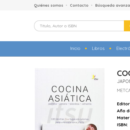
Quiénes somos
Contacto
Búsqueda avanz
Inicio
Libros
Electr
COC
JAPO
METCA
Editor
Año d
Mater
ISBN: