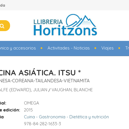
ada
ónica y accesorios
Activitades - Noticias
Viajes
T
INA ASIÁTICA. ITSU *
NESA-COREANA-TAILANDESA-VIETNAMITA
LFE (EDWARD), JULIAN
VAUGHAN, BLANCHE
/
ial:
OMEGA
e edición:
2015
ia
Cuina - Gastronomia - Dietética y nutrición
978-84-282-1633-3