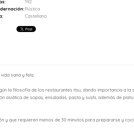
as:
192
dernación:
Rústica
a:
Castellano
vida sana y feliz.
n la filosofía de los restaurantes itsu, dando importancia a la s
ón asiática de sopas, ensaladas, pasta y sushi, además de platos
ón y que requieren menos de 30 minutos para prepararse y coci