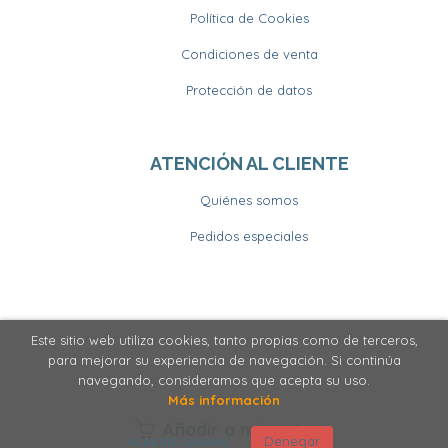
Política de Cookies
Condiciones de venta
Protección de datos
ATENCIÓN AL CLIENTE
Quiénes somos
Pedidos especiales
Este sitio web utiliza cookies, tanto propias como de terceros,
2026 ©
Llibrería Horitzons
. Todos los Derechos
para mejorar su experiencia de navegación. Si continúa
Reservados
navegando, consideramos que acepta su uso.
Más información
Añadir a mi cesta
Aceptar cookies
Denegar