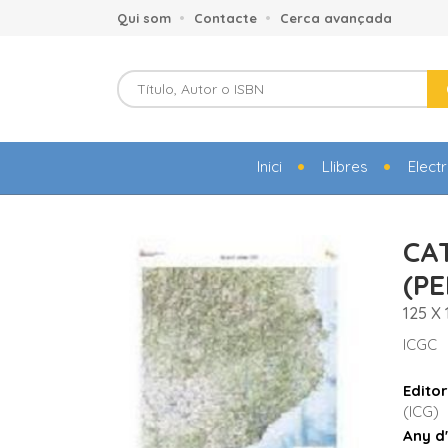
Qui som
Contacte
Cerca avançada
Inici
Llibres
Elect
CA
(PE
125 X
ICGC
Editor
(ICG)
Any d'