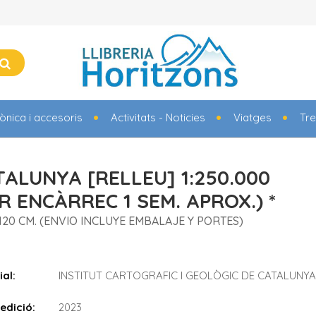
rònica i accesoris
Activitats - Noticies
Viatges
Tre
TALUNYA [RELLEU] 1:250.000
R ENCÀRREC 1 SEM. APROX.) *
 120 CM. (ENVIO INCLUYE EMBALAJE Y PORTES)
ial:
INSTITUT CARTOGRAFIC I GEOLÒGIC DE CATALUNYA
edició:
2023