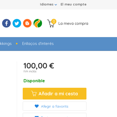
Idiomes
El meu compte
0
La meva compra
kkings
Enllaços d'interés
100,00 €
IVA inclòs
Disponible
Añadir a mi cesta
Afegir a favorits