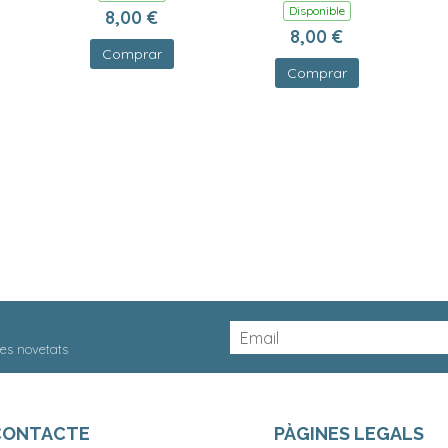
Disponible
8,00 €
8,00 €
Comprar
Comprar
res novetats
CONTACTE
PÀGINES LEGALS