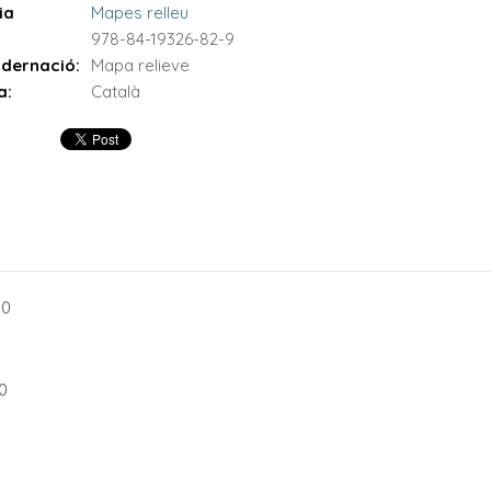
ia
Mapes relleu
978-84-19326-82-9
dernació:
Mapa relieve
a:
Català
00
0