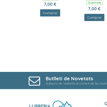
Disponible
7,00 €
7,00 €
Comprar
Comprar
Butlletí de Novetats
Subscriu-te i estaràs al corrent de les nost