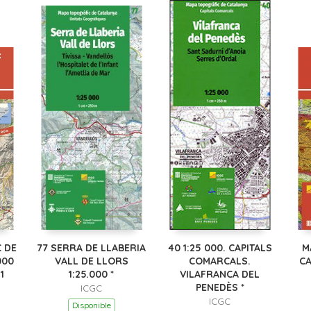
 DE
77 SERRA DE LLABERIA
40 1:25 000. CAPITALS
M
000
VALL DE LLORS
COMARCALS.
CA
1
1:25.000 *
VILAFRANCA DEL
PENEDÈS *
ICGC
ICGC
Disponible