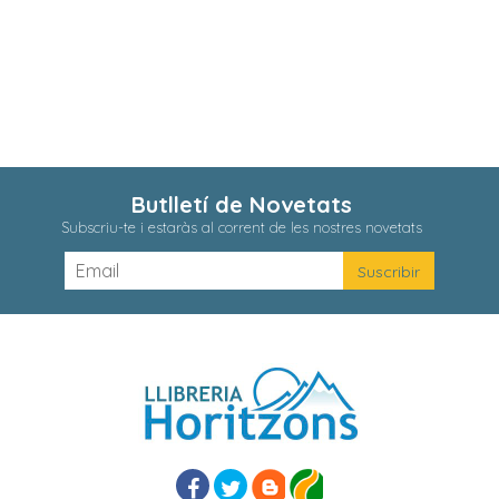
Butlletí de Novetats
Subscriu-te i estaràs al corrent de les nostres novetats