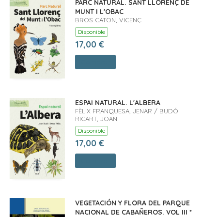
PARC NATURAL. SANT LLORENÇ DE
MUNT I L'OBAC
BROS CATON, VICENÇ
Disponible
17,00 €
Comprar
ESPAI NATURAL. L'ALBERA
FÈLIX FRANQUESA, JENAR / BUDÓ
RICART, JOAN
Disponible
17,00 €
Comprar
VEGETACIÓN Y FLORA DEL PARQUE
NACIONAL DE CABAÑEROS. VOL III *