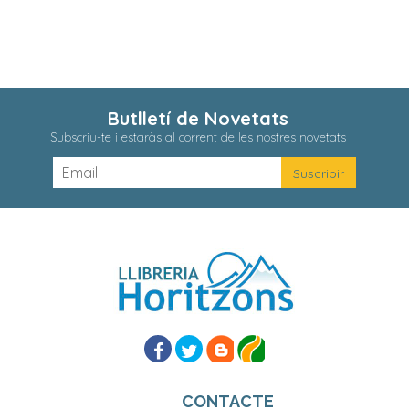
Butlletí de Novetats
Subscriu-te i estaràs al corrent de les nostres novetats
CONTACTE