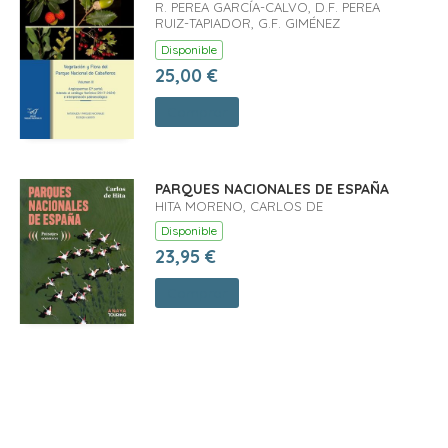
R. PEREA GARCÍA-CALVO, D.F. PEREA
RUIZ-TAPIADOR, G.F. GIMÉNEZ
VELASCO
Disponible
25,00 €
Comprar
PARQUES NACIONALES DE ESPAÑA
HITA MORENO, CARLOS DE
Disponible
23,95 €
Comprar