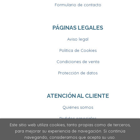
Formulario de contacto
PÁGINAS LEGALES
Aviso legal
Política de Cookies
Condiciones de venta
Protección de datos
ATENCIÓN AL CLIENTE
Quiénes somos
Pedidos especiales
Este sitio web utiliza cookies, tanto propias como de terceros,
para mejorar su experiencia de navegación. Si continúa
navegando, consideramos que acepta su uso.