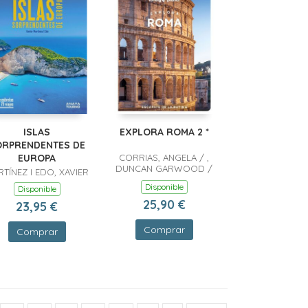
ISLAS
EXPLORA ROMA 2 *
ORPRENDENTES DE
EUROPA
CORRIAS, ANGELA / ,
DUNCAN GARWOOD /
TÍNEZ I EDO, XAVIER
ZINNA, ANGELO
Disponible
Disponible
25,90 €
23,95 €
Comprar
Comprar