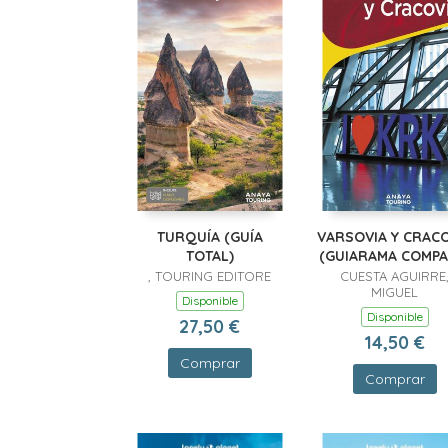
TURQUÍA (GUÍA
VARSOVIA Y CRACO
TOTAL)
(GUIARAMA COMPA
, TOURING EDITORE
CUESTA AGUIRRE
MIGUEL
Disponible
Disponible
27,50 €
14,50 €
Comprar
Comprar