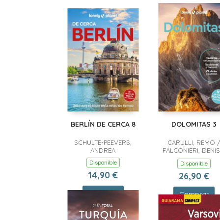
BERLÍN DE CERCA 8
DOLOMITAS 3
SCHULTE-PEEVERS,
CARULLI, REMO 
ANDREA
FALCONIERI, DENIS
PASINI, PIERO
Disponible
Disponible
14,90 €
26,90 €
Comprar
Comprar