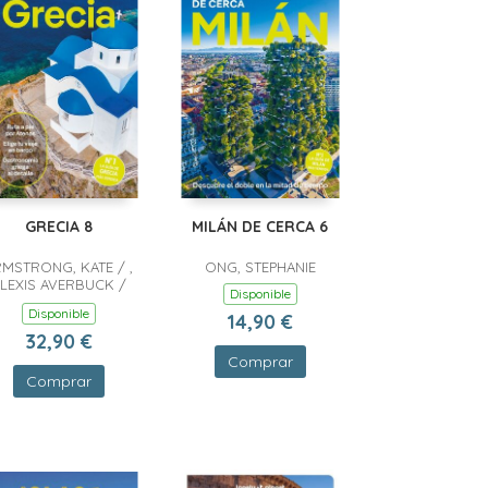
GRECIA 8
MILÁN DE CERCA 6
MSTRONG, KATE / ,
ONG, STEPHANIE
LEXIS AVERBUCK /
Disponible
RKMOES, RYAN VER /
Disponible
14,90 €
ROU, HELEN / MARIC,
VESNA / , ANDREA
32,90 €
CHULTE-PEEVERS /
Comprar
SOULI, SARAH
Comprar