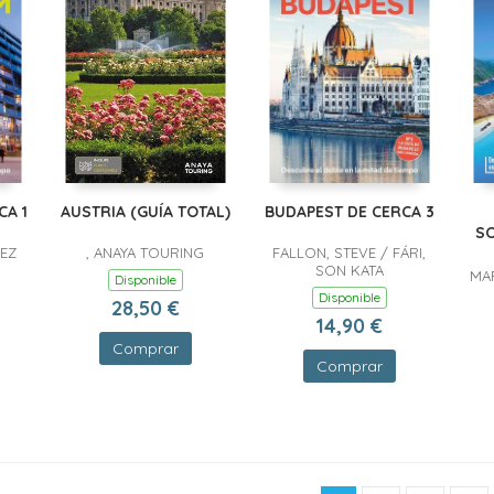
CA 1
AUSTRIA (GUÍA TOTAL)
BUDAPEST DE CERCA 3
S
VEZ
, ANAYA TOURING
FALLON, STEVE / FÁRI,
SON KATA
MAR
Disponible
Disponible
28,50 €
14,90 €
Comprar
Comprar