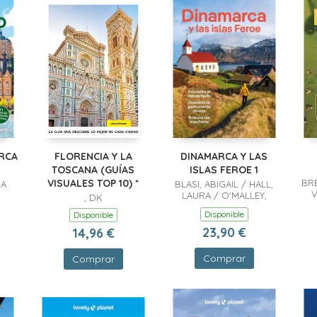
RCA
FLORENCIA Y LA
DINAMARCA Y LAS
TOSCANA (GUÍAS
ISLAS FEROE 1
VISUALES TOP 10) *
BRE
LA
BLASI, ABIGAIL / HALL,
V
LAURA / O'MALLEY,
, DK
THOMAS
Disponible
Disponible
TH
/
23,90 €
14,96 €
Comprar
Comprar