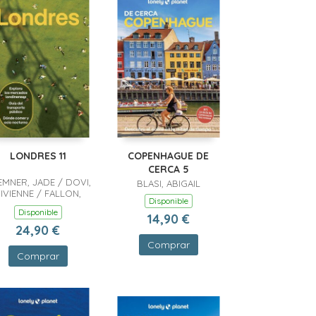
LONDRES 11
COPENHAGUE DE
CERCA 5
MNER, JADE / DOVI,
BLASI, ABIGAIL
IVIENNE / FALLON,
Disponible
STEVE / HUSSAIN,
Disponible
ARIK / WONG, JAMES
14,90 €
 WRESSELL, TAMSIN
24,90 €
Comprar
Comprar