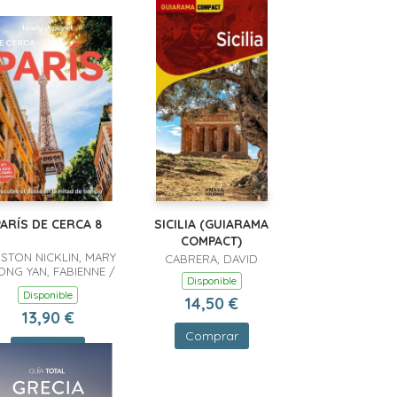
PARÍS DE CERCA 8
SICILIA (GUIARAMA
COMPACT)
STON NICKLIN, MARY
CABRERA, DAVID
ONG YAN, FABIENNE /
Disponible
HOSSENALLY,
Disponible
OOKSANA / LEIGH
14,50 €
TEWART, NICOLA /
13,90 €
NE, ROWAN / YEUNG,
Comprar
ETER / AVERBUCK,
Comprar
ALEXIS / CARILLET,