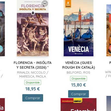
FLORENCIA - INSÓLITA
VENÈCIA (GUIES
Y SECRETA (2026) *
ROUGH EN CATALÀ)
/
WIN
RINALDI, NICCOLO /
BELFORD, ROS
 /
/ F
MARESCA, PAOLA
Disponible
Disponible
R
15,80 €
S
18,95 €
TWI
Comprar
P
Comprar