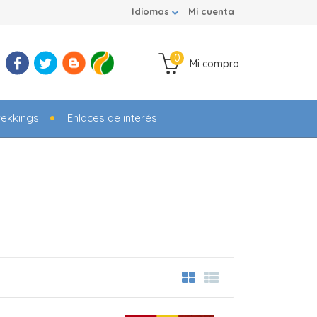
Idiomas
Mi cuenta
0
Mi compra
rekkings
Enlaces de interés