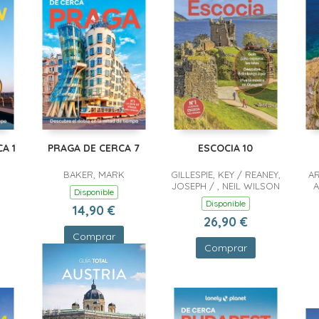
A 1
PRAGA DE CERCA 7
ESCOCIA 10
BAKER, MARK
GILLESPIE, KEY / REANEY,
AR
JOSEPH / , NEIL WILSON
A
Disponible
BE
Disponible
14,90 €
IAT
26,90 €
S
Comprar
Comprar