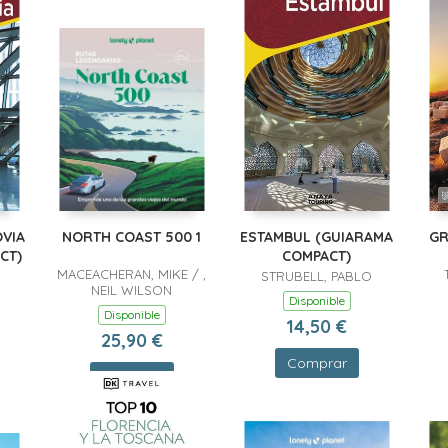
VIA
NORTH COAST 500 1
ESTAMBUL (GUIARAMA
GR
CT)
COMPACT)
MACEACHERAN, MIKE / ,
,
STRUBELL, PABLO
NEIL WILSON
Disponible
Disponible
14,50 €
25,90 €
Comprar
Comprar