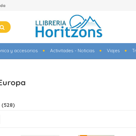
ada
ónica y accesorios
Activitades - Noticias
Viajes
T
 Europa
 (528)