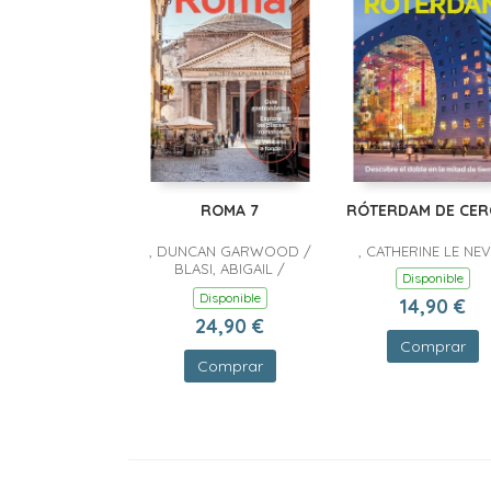
ROMA 7
RÓTERDAM DE CER
, DUNCAN GARWOOD /
, CATHERINE LE NE
BLASI, ABIGAIL /
Disponible
DIGAETANO, VIRGINIA /
Disponible
14,90 €
GEDDO, BENEDETTA
24,90 €
Comprar
Comprar