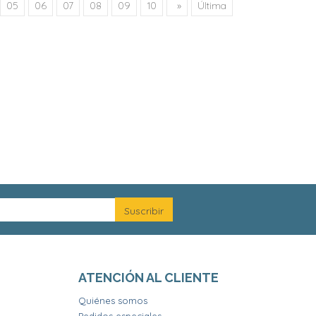
05
06
07
08
09
10
»
Última
ATENCIÓN AL CLIENTE
Quiénes somos