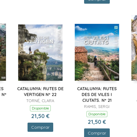
ES
CATALUNYA: RUTES DE
CATALUNYA: RUTES
 Nº
VERTIGEN Nº 22
DES DE VILES I
CIUTATS. Nº 21
TORNÉ, CLARA
RAMIS, SERGI
Disponible
Disponible
21,50 €
21,50 €
Comprar
Comprar