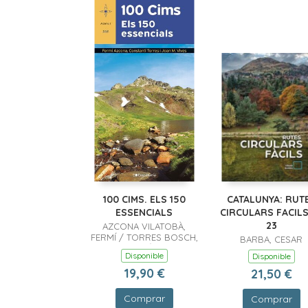
Comprar
100 CIMS. ELS 150
CATALUNYA: RUT
ESSENCIALS
CIRCULARS FACILS
23
AZCONA VILATOBÀ,
FERMÍ / TORRES BOSCH,
BARBA, CESAR
CONSTANTÍ / VIVES
Disponible
Disponible
TEIXIDÓ, JOAN M.
19,90 €
21,50 €
Comprar
Comprar