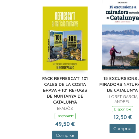
PACK REFRESCA'T: 101
15 EXCURSIONS 
CALES DE LA COSTA
MIRADORS NATUR
BRAVA + 101 REFUGIS
DE CATALUNYA
DE MUNTANYA DE
LLORET GARCIA,
ANDREU
CATALUNYA
EFADÒS
Disponible
Disponible
12,50 €
49,50 €
Comprar
Comprar