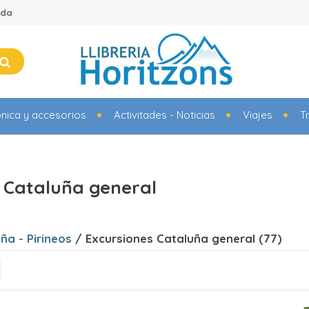
ada
ónica y accesorios
Activitades - Noticias
Viajes
T
 Cataluña general
ña - Pirineos
/ Excursiones Cataluña general (77)