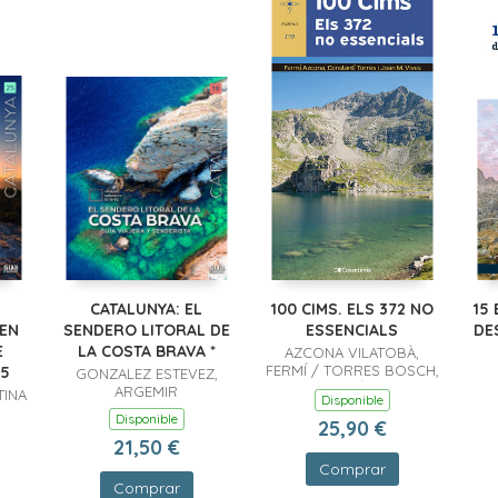
CATALUNYA: EL
100 CIMS. ELS 372 NO
15
REN
SENDERO LITORAL DE
ESSENCIALS
DE
E
LA COSTA BRAVA *
AZCONA VILATOBÀ,
FERMÍ / TORRES BOSCH,
25
GONZALEZ ESTEVEZ,
CONSTANTÍ / VIVES
ARGEMIR
TINA
Disponible
TEIXIDÓ, JOAN M.
Disponible
25,90 €
21,50 €
Comprar
Comprar