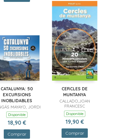
CATALUNYA: 50
CERCLES DE
EXCURSIONS
MUNTANYA
INOBLIDABLES
CALLADO,JOAN
FRANCESC
GÁS MAYAYO, JORDI
Disponible
Disponible
19,90 €
18,90 €
Comprar
Comprar