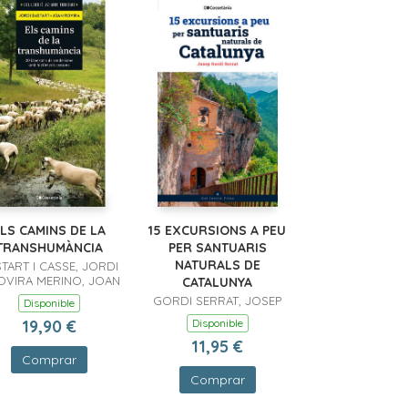
LS CAMINS DE LA
15 EXCURSIONS A PEU
TRANSHUMÀNCIA
PER SANTUARIS
NATURALS DE
TART I CASSE, JORDI
OVIRA MERINO, JOAN
CATALUNYA
GORDI SERRAT, JOSEP
Disponible
19,90 €
Disponible
11,95 €
Comprar
Comprar