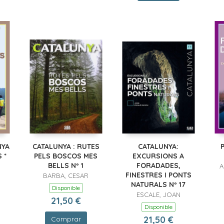
NYA
CATALUNYA : RUTES
CATALUNYA:
 *
PELS BOSCOS MES
EXCURSIONS A
BELLS Nº 1
FORADADES,
A
FINESTRES I PONTS
BARBA, CESAR
NATURALS Nº 17
Disponible
ESCALE, JOAN
21,50 €
Disponible
21,50 €
Comprar