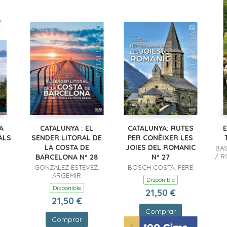
A
CATALUNYA : EL
CATALUNYA: RUTES
E
ALS
SENDER LITORAL DE
PER CONÈIXER LES
LA COSTA DE
JOIES DEL ROMANIC
BAS
/ R
BARCELONA Nº 28
Nº 27
GONZALEZ ESTEVEZ,
BOSCH COSTA, PERE
ARGEMIR
Disponible
Disponible
21,50 €
21,50 €
Comprar
Comprar