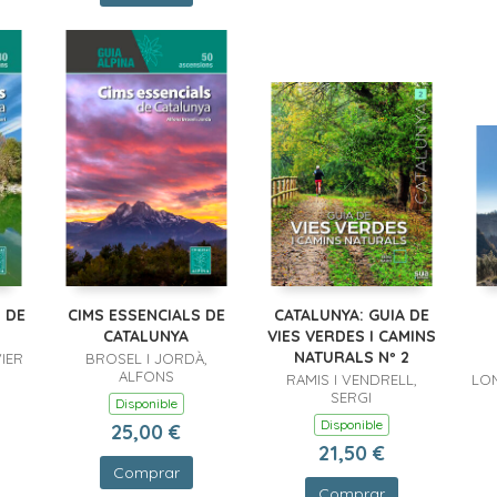
 DE
CIMS ESSENCIALS DE
CATALUNYA: GUIA DE
CATALUNYA
VIES VERDES I CAMINS
NATURALS Nº 2
IER
BROSEL I JORDÀ,
ALFONS
RAMIS I VENDRELL,
LON
SERGI
Disponible
Disponible
25,00 €
21,50 €
Comprar
Comprar