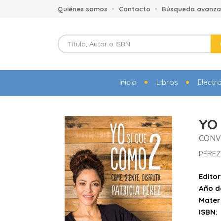
Quiénes somos
Contacto
Búsqueda avanz
Inicio
Libros
Electr
YO 
CONVI
PÉREZ
Editor
Año d
Mater
ISBN: