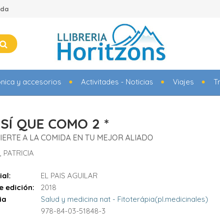
ada
ónica y accesorios
Activitades - Noticias
Viajes
T
SÍ QUE COMO 2 *
ERTE A LA COMIDA EN TU MEJOR ALIADO
, PATRICIA
ial:
EL PAIS AGUILAR
e edición:
2018
ia
Salud y medicina nat - Fitoterápia(pl.medicinales)
978-84-03-51848-3