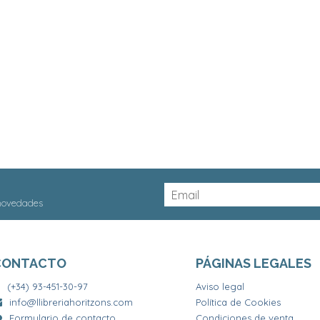
 novedades
CONTACTO
PÁGINAS LEGALES
(+34) 93-451-30-97
Aviso legal
info@llibreriahoritzons.com
Política de Cookies
Formulario de contacto
Condiciones de venta