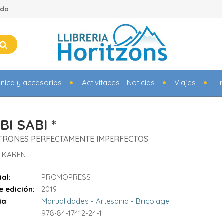
ada
ónica y accesorios
Activitades - Noticias
Viajes
T
I SABI *
ATRONES PERFECTAMENTE IMPERFECTOS
, KAREN
ial:
PROMOPRESS
e edición:
2019
ia
Manualidades - Artesania - Bricolage
978-84-17412-24-1