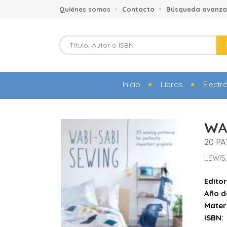
Quiénes somos
Contacto
Búsqueda avanz
Inicio
Libros
Electr
WAB
20 P
LEWIS
Editor
Año d
Mater
ISBN: