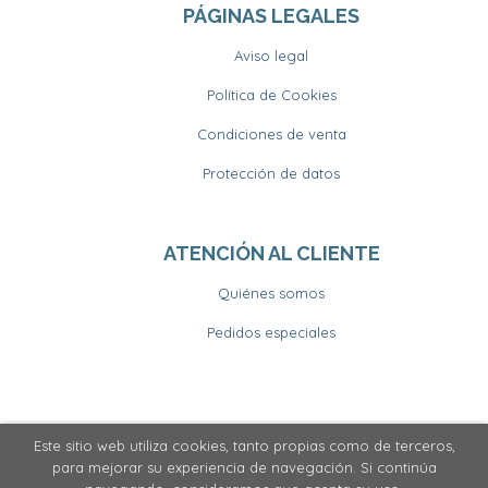
PÁGINAS LEGALES
Aviso legal
Política de Cookies
Condiciones de venta
Protección de datos
ATENCIÓN AL CLIENTE
Quiénes somos
Pedidos especiales
Este sitio web utiliza cookies, tanto propias como de terceros,
2026 ©
Llibrería Horitzons
. Todos los Derechos
para mejorar su experiencia de navegación. Si continúa
Reservados