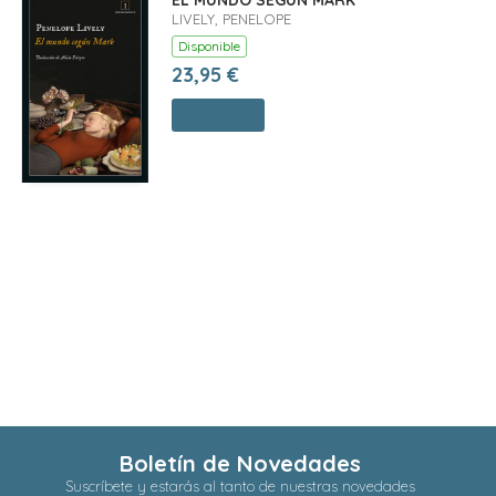
EL MUNDO SEGÚN MARK *
LIVELY, PENELOPE
Disponible
23,95 €
Comprar
Boletín de Novedades
Suscríbete y estarás al tanto de nuestras novedades