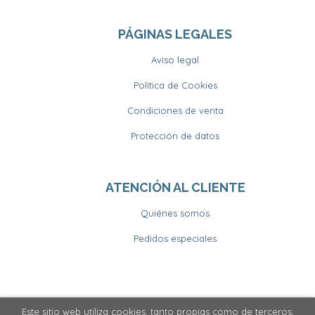
PÁGINAS LEGALES
Aviso legal
Política de Cookies
Condiciones de venta
Protección de datos
ATENCIÓN AL CLIENTE
Quiénes somos
Pedidos especiales
Este sitio web utiliza cookies, tanto propias como de terceros,
2026 ©
Llibrería Horitzons
. Todos los Derechos