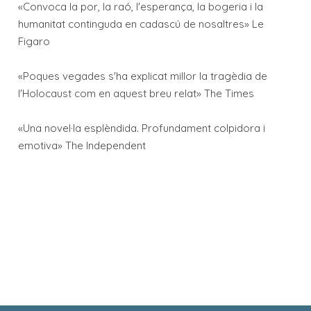
«Convoca la por, la raó, l'esperança, la bogeria i la
humanitat continguda en cadascú de nosaltres» Le
Figaro
«Poques vegades s'ha explicat millor la tragèdia de
l'Holocaust com en aquest breu relat» The Times
«Una novel·la esplèndida. Profundament colpidora i
emotiva» The Independent