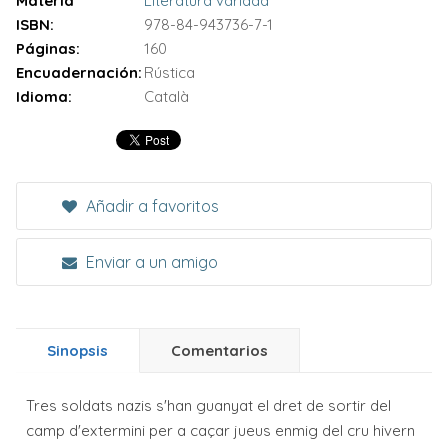
Materia
Literatura variada
ISBN:
978-84-943736-7-1
Páginas:
160
Encuadernación:
Rústica
Idioma:
Català
Añadir a favoritos
Enviar a un amigo
Sinopsis
Comentarios
Tres soldats nazis s'han guanyat el dret de sortir del
camp d'extermini per a caçar jueus enmig del cru hivern