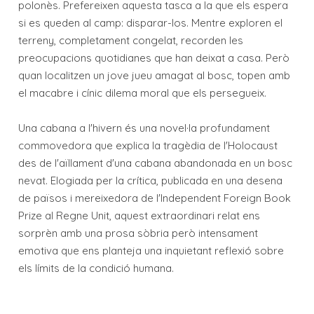
polonès. Prefereixen aquesta tasca a la que els espera
si es queden al camp: disparar-los. Mentre exploren el
terreny, completament congelat, recorden les
preocupacions quotidianes que han deixat a casa. Però
quan localitzen un jove jueu amagat al bosc, topen amb
el macabre i cínic dilema moral que els persegueix.
Una cabana a l'hivern és una novel·la profundament
commovedora que explica la tragèdia de l'Holocaust
des de l'aïllament d'una cabana abandonada en un bosc
nevat. Elogiada per la crítica, publicada en una desena
de països i mereixedora de l'Independent Foreign Book
Prize al Regne Unit, aquest extraordinari relat ens
sorprèn amb una prosa sòbria però intensament
emotiva que ens planteja una inquietant reflexió sobre
els límits de la condició humana.