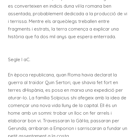
es converteixen en indicis duna vil·la romana ben
assentada, probablement dedicada a la producció de vi
i terrissa. Mentre els arqueòlegs treballen entre
fragments i estrats, la terra comença a explicar una
història que fa dos mil anys que espera enterrada.
Segle I aC.
En època republicana, quan Roma havia declarat la
guerra al traïdor Quin Sertori, que shavia fet fort en
terres dHispània, es posa en marxa una expedició per
aturar-lo. La família Solpicius shi afegeix amb la idea de
començar una nova vida lluny de la capital. Ell és un
home amb un somni: trobar un lloc on fer arrels i
elaborar bon vi. Travessaran la Gàl·lia, passaran per
Gerunda, arribaran a Emporion i sarriscaran a fundar un
petit assentament a la costa.