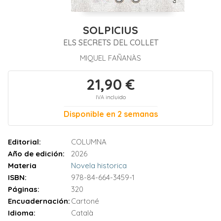
SOLPICIUS
ELS SECRETS DEL COLLET
MIQUEL FAÑANÀS
21,90 €
IVA incluido
Disponible en 2 semanas
Editorial:
COLUMNA
Año de edición:
2026
Materia
Novela historica
ISBN:
978-84-664-3459-1
Páginas:
320
Encuadernación:
Cartoné
Idioma:
Català