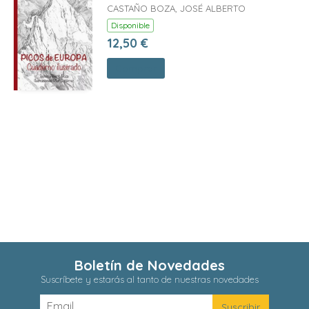
CASTAÑO BOZA, JOSÉ ALBERTO
Disponible
12,50 €
Comprar
Boletín de Novedades
Suscríbete y estarás al tanto de nuestras novedades