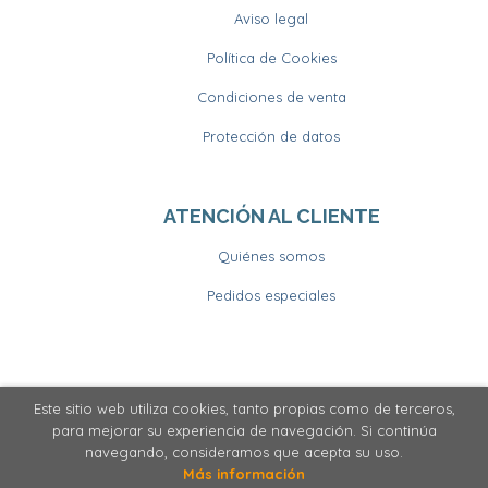
Aviso legal
Política de Cookies
Condiciones de venta
Protección de datos
ATENCIÓN AL CLIENTE
Quiénes somos
Pedidos especiales
Este sitio web utiliza cookies, tanto propias como de terceros,
2026 ©
Llibrería Horitzons
. Todos los Derechos
para mejorar su experiencia de navegación. Si continúa
Reservados
navegando, consideramos que acepta su uso.
Más información