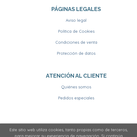
PÁGINAS LEGALES
Aviso legal
Política de Cookies
Condiciones de venta
Protección de datos
ATENCIÓN AL CLIENTE
Quiénes somos
Pedidos especiales
Este sitio web utiliza cookies, tanto propias como de terceros,
2026 ©
Llibrería Horitzons
. Todos los Derechos
para mejorar su experiencia de navegación. Si continúa