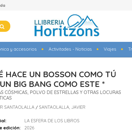
ada
ónica y accesorios
Activitades - Noticias
Viajes
T
É HACE UN BOSSON COMO TÚ
 UN BIG BANG COMO ESTE *
S CÓSMICAS, POLVO DE ESTRELLAS Y OTRAS LOCURAS
TICAS
IER SANTAOLALLA
SANTAOLALLA, JAVIER
/
ial:
LA ESFERA DE LOS LIBROS
e edición:
2026