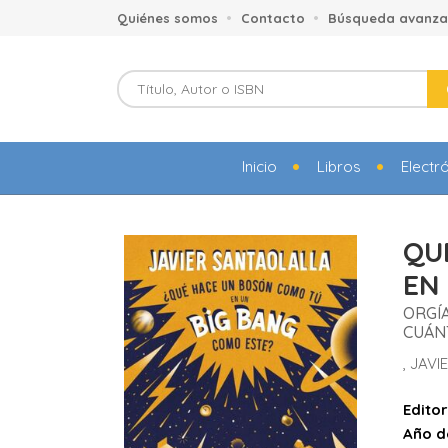
Quiénes somos
Contacto
Búsqueda avanz
Inicio
Libros
Electr
QU
EN
ORGÍA
CUÁN
, JAV
Editor
Año d