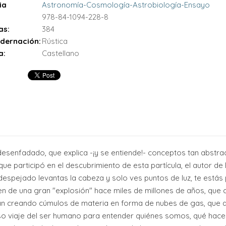
ia
Astronomía-Cosmología-Astrobiología-Ensayo
978-84-1094-228-8
as:
384
dernación:
Rústica
a:
Castellano
 desenfadado, que explica -¡y se entiende!- conceptos tan abstr
ue participó en el descubrimiento de esta partícula, el autor de
despejado levantas la cabeza y solo ves puntos de luz, te estás 
gen de una gran "explosión" hace miles de millones de años, que
 creando cúmulos de materia en forma de nubes de gas, que d
loso viaje del ser humano para entender quiénes somos, qué h