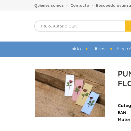
Quiénes somos
Contacto
Búsqueda avanz
Inicio
Libros
Electr
PU
FL
Categ
EAN:
Mater