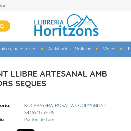
ada
ónica y accesorios
Activitades - Noticias
Viajes
T
NT LLIBRE ARTESANAL AMB
ORS SEQUES
oría:
ROCABAYERA, ROSA-LA COOPMUNITAT-
8436531752545
ia
Puntos de libre