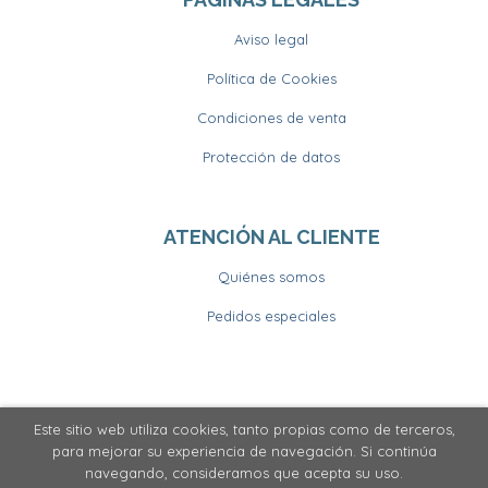
Aviso legal
Política de Cookies
Condiciones de venta
Protección de datos
ATENCIÓN AL CLIENTE
Quiénes somos
Pedidos especiales
Este sitio web utiliza cookies, tanto propias como de terceros,
2026 ©
Llibrería Horitzons
. Todos los Derechos
para mejorar su experiencia de navegación. Si continúa
Reservados
navegando, consideramos que acepta su uso.