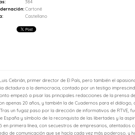
as:
384
dernación:
Cartoné
a:
Castellano
is Cebrián, primer director de El País, pero también el apasion
ia dictadura a la democracia, contado por un testigo imprescind
ronto empezó a pisar las principales redacciones de la prensa de
n apenas 20 años, y también la de Cuadernos para el diálogo, c
. Tras un fugaz paso por la dirección de informativos de RTVE, fue
 de España y símbolo de la reconquista de las libertades y la as
 en primera línea, con secuestros de empresarios, atentados con
medio de comunicación que se hacía cada vez más poderoso, y 