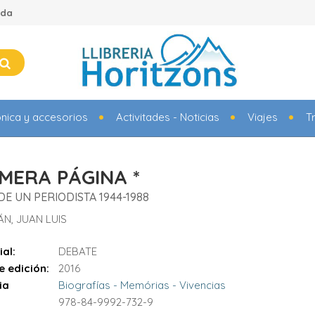
ada
ónica y accesorios
Activitades - Noticias
Viajes
T
IMERA PÁGINA *
DE UN PERIODISTA 1944-1988
ÁN, JUAN LUIS
ial:
DEBATE
e edición:
2016
ia
Biografías - Memórias - Vivencias
978-84-9992-732-9