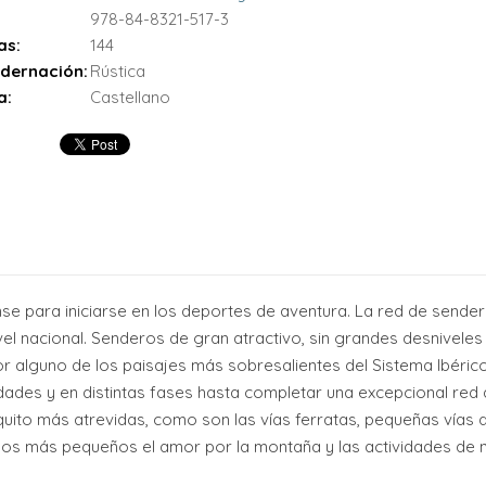
978-84-8321-517-3
as:
144
dernación:
Rústica
a:
Castellano
nse para iniciarse en los deportes de aventura. La red de sender
el nacional. Senderos de gran atractivo, sin grandes desniveles 
r alguno de los paisajes más sobresalientes del Sistema Ibéric
idades y en distintas fases hasta completar una excepcional red
to más atrevidas, como son las vías ferratas, pequeñas vías de e
 los más pequeños el amor por la montaña y las actividades de n