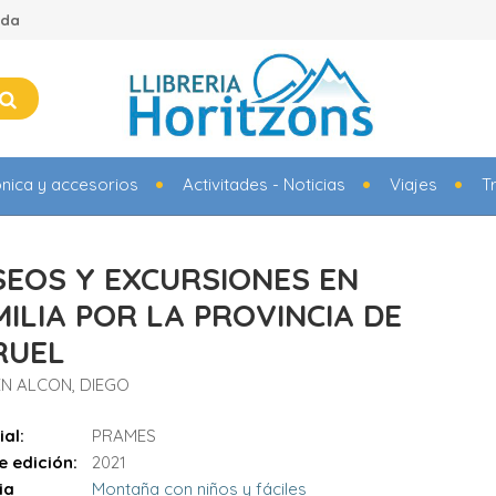
ada
ónica y accesorios
Activitades - Noticias
Viajes
T
SEOS Y EXCURSIONES EN
MILIA POR LA PROVINCIA DE
RUEL
N ALCON, DIEGO
ial:
PRAMES
e edición:
2021
ia
Montaña con niños y fáciles