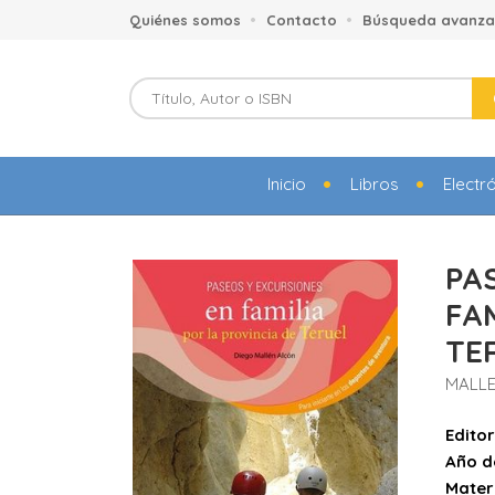
Quiénes somos
Contacto
Búsqueda avanz
Inicio
Libros
Electr
PA
FA
TE
MALLE
Editor
Año d
Mater