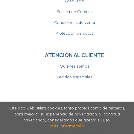
Aviso legal
Política de Cookies
Condiciones de venta
Protección de datos
ATENCIÓN AL CLIENTE
Quiénes somos
Pedidos especiales
Este sitio web utiliza cookies, tanto propias como de terceros,
2026 ©
Llibrería Horitzons
. Todos los Derechos
para mejorar su experiencia de navegación. Si continúa
Reservados
navegando, consideramos que acepta su uso.
Más información