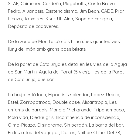
STAE, Chimenea Cardeña, Plagabolts, Costa Brava,
Fedra, Alucinosis, Existencialismo, Jim Bean, CADE, Pilar
Picazo, Totxaires, Ksur-Ul- Aina, Sopa de Farigola,
Depósito de cadáveres.
De la zona de Montfalcó sols hi ha unes quantes vies
lluny del món amb grans possibilitats
De la paret de Catalunya es detallen les vies de la Aguja
de San Martín, Agulla del Forat (5 vies), i les de la Paret
de Catalunya, que són:
La bruja está loca, Hipocrisis splendor, Lopez-Ursula,
Estel, Zorropotroco, Double dose, Alicantropia, Les
enfants du paradis, Manolo 1º el grande, Tripanambuco,
Mala vida, Diedre gris, Incontinencia de inconsciencia,
Olmo-Picazo, El síndrome, Sin perdón, La barra del bar,
En las rutas del voyager, Delfos, Nuit de Chine, Del 78,