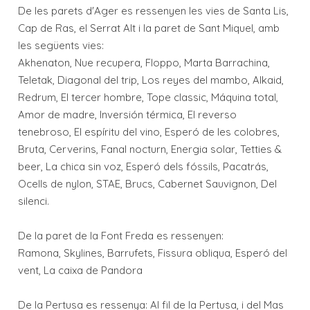
De les parets d'Ager es ressenyen les vies de Santa Lis,
Cap de Ras, el Serrat Alt i la paret de Sant Miquel, amb
les següents vies:
Akhenaton, Nue recupera, Floppo, Marta Barrachina,
Teletak, Diagonal del trip, Los reyes del mambo, Alkaid,
Redrum, El tercer hombre, Tope classic, Máquina total,
Amor de madre, Inversión térmica, El reverso
tenebroso, El espíritu del vino, Esperó de les colobres,
Bruta, Cerverins, Fanal nocturn, Energia solar, Tetties &
beer, La chica sin voz, Esperó dels fóssils, Pacatrás,
Ocells de nylon, STAE, Brucs, Cabernet Sauvignon, Del
silenci.
De la paret de la Font Freda es ressenyen:
Ramona, Skylines, Barrufets, Fissura obliqua, Esperó del
vent, La caixa de Pandora
De la Pertusa es ressenya: Al fil de la Pertusa, i del Mas