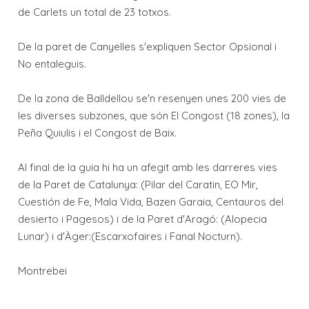
de Carlets un total de 23 totxos.
De la paret de Canyelles s'expliquen Sector Opsional i
No entaleguis.
De la zona de Balldellou se'n resenyen unes 200 vies de
les diverses subzones, que són El Congost (18 zones), la
Peña Quiulis i el Congost de Baix.
Al final de la guia hi ha un afegit amb les darreres vies
de la Paret de Catalunya: (Pilar del Caratin, EO Mir,
Cuestión de Fe, Mala Vida, Bazen Garaia, Centauros del
desierto i Pagesos) i de la Paret d'Aragó: (Alopecia
Lunar) i d'Àger:(Escarxofaires i Fanal Nocturn).
Montrebei