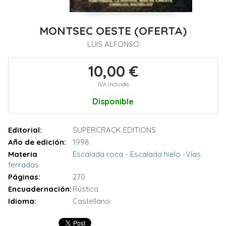
MONTSEC OESTE (OFERTA)
LUIS ALFONSO
10,00 €
IVA incluido
Disponible
Editorial:
SUPERCRACK EDITIONS
Año de edición:
1998
Materia
Escalada roca - Escalada hielo -Vías
ferradas
Páginas:
270
Encuadernación:
Rústica
Idioma:
Castellano