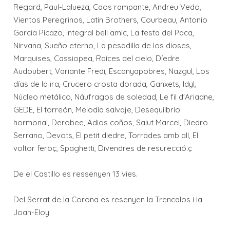
Regard, Paul-Lalueza, Caos rampante, Andreu Vedo,
Vientos Peregrinos, Latin Brothers, Courbeau, Antonio
García Picazo, Integral bell amic, La festa del Paca,
Nirvana, Sueño eterno, La pesadilla de los dioses,
Marquises, Cassiopea, Raíces del cielo, Díedre
Audoubert, Variante Fredi, Escanyapobres, Nazgul, Los
días de la ira, Crucero crosta dorada, Ganxets, Idyl,
Núcleo metálico, Náufragos de soledad, Le fil d'Ariadne,
GEDE, El torreón, Melodía salvaje, Desequilbrio
hormonal, Derobee, Adios coños, Salut Marcel, Diedro
Serrano, Devots, El petit diedre, Torrades amb all, El
voltor feroç, Spaghetti, Divendres de resurecció.ç
De el Castillo es ressenyen 13 vies.
Del Serrat de la Corona es resenyen la Trencalos i la
Joan-Eloy