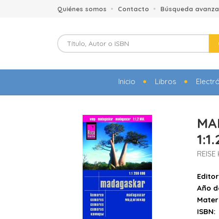
Quiénes somos
Contacto
Búsqueda avanz
Inicio
Libros
Electr
MA
1:1
REIS
Editor
Año d
Mater
ISBN: