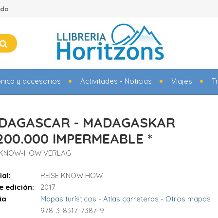
ada
ónica y accesorios
Activitades - Noticias
Viajes
T
DAGASCAR - MADAGASKAR
.200.000 IMPERMEABLE *
E KNOW-HOW VERLAG
ial:
REISE KNOW HOW
e edición:
2017
ia
Mapas turísticos - Atlas carreteras - Otros mapas
978-3-8317-7387-9