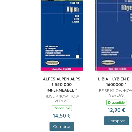
ALPES ALPEN ALPS
LIBIA - LYBIEN E. 
1:550.000
1600000 *
IMPERMEABLE *
REISE KNOW-HO
VERLAG
REISE KNOW-HOW
VERLAG
Disponible
Disponible
12,90 €
14,50 €
Comprar
Comprar