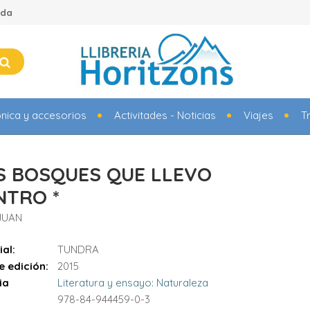
ada
ónica y accesorios
Activitades - Noticias
Viajes
T
S BOSQUES QUE LLEVO
NTRO *
JUAN
ial:
TUNDRA
e edición:
2015
ia
Literatura y ensayo: Naturaleza
978-84-944459-0-3