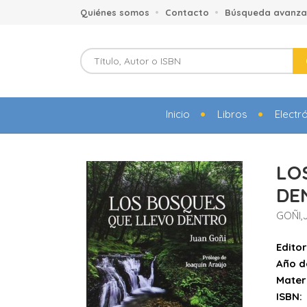
Quiénes somos
Contacto
Búsqueda avanz
Inicio
Libros
Electr
LO
DE
GOÑI,
Editor
Año d
Mater
ISBN: