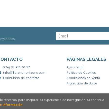
 novedades
CONTACTO
PÁGINAS LEGALES
(+34) 93-451-30-97
Aviso legal
info@llibreriahoritzons.com
Política de Cookies
Formulario de contacto
Condiciones de venta
Protección de datos
 de terceros, para mejorar su experiencia de navegación. Si continúa
2026 ©
Llibrería Horitzons
. Todos los Derechos Reservados
s información