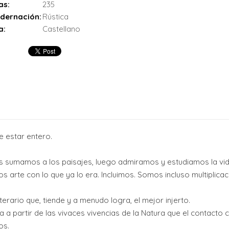
as:
235
dernación:
Rústica
a:
Castellano
 estar entero.
s sumamos a los paisajes, luego admiramos y estudiamos la vi
arte con lo que ya lo era. Incluimos. Somos incluso multiplic
iterario que, tiende y a menudo logra, el mejor injerto.
da a partir de las vivaces vivencias de la Natura que el contact
os.