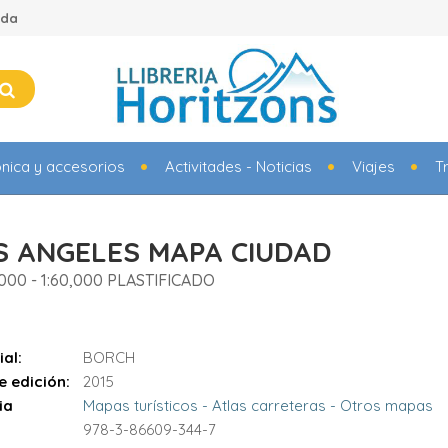
ada
ónica y accesorios
Activitades - Noticias
Viajes
T
S ANGELES MAPA CIUDAD
7,000 - 1:60,000 PLASTIFICADO
ial:
BORCH
e edición:
2015
ia
Mapas turísticos - Atlas carreteras - Otros mapas
978-3-86609-344-7