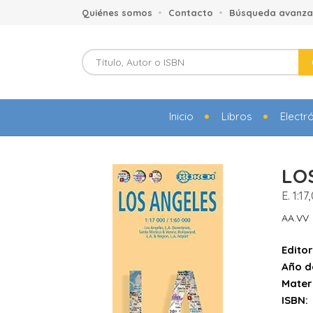
Quiénes somos
Contacto
Búsqueda avanz
Inicio
Libros
Electr
LO
E. 1:1
AA.VV
Editor
Año d
Mater
ISBN: