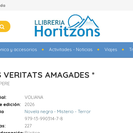
ada
ónica y accesorios
Activitades - Noticias
Viajes
T
S VERITATS AMAGADES *
 PERE
ial:
VOLIANA
e edición:
2026
ia
Novela negra - Misterio - Terror
979-13-990314-7-8
as:
227
dernación:
Rústica