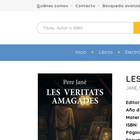
Quiénes somos
Contacto
Búsqueda avanz
Inicio
Libros
Electr
LE
JANÉ,
Editor
Año d
Mater
ISBN:
Págin
Encua