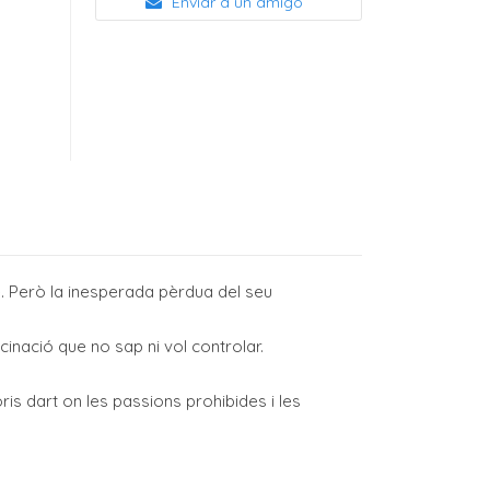
Enviar a un amigo
e. Però la inesperada pèrdua del seu
nació que no sap ni vol controlar.
s dart on les passions prohibides i les