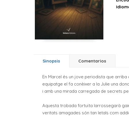
Idiom
Sinopsis
Comentarios
En Marcel és un jove periodista que arriba
equipatge el fa conèixer a la Julie una don
i amb una mirada carregada de secrets per u
Aquesta trobada fortuïta larrossegarà gair
veritats amagades són tan letals com addic