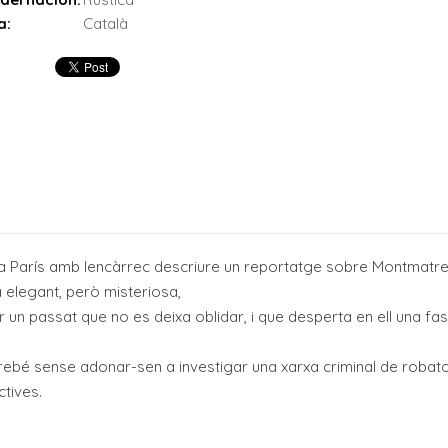
a:
Català
 a París amb lencàrrec descriure un reportatge sobre Montmatr
a elegant, però misteriosa,
n passat que no es deixa oblidar, i que desperta en ell una fasci
ebé sense adonar-sen a investigar una xarxa criminal de robatori
tives.