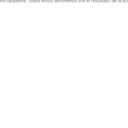
e una serpiente. Todos estos fenómenos son el resultado de la acti