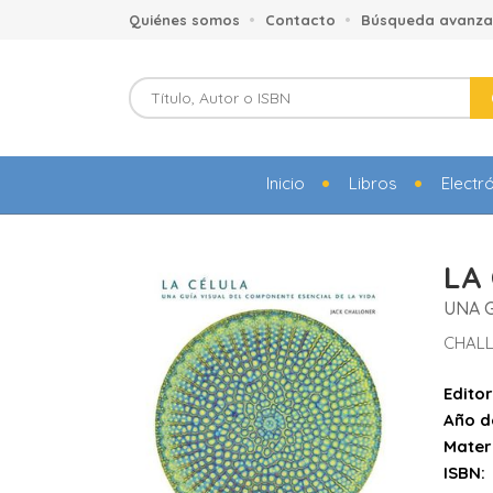
Quiénes somos
Contacto
Búsqueda avanz
Inicio
Libros
Electr
LA
UNA G
CHALL
Editor
Año d
Mater
ISBN: