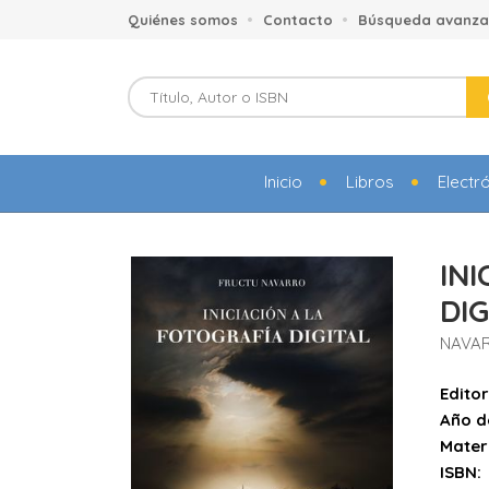
Quiénes somos
Contacto
Búsqueda avanz
Inicio
Libros
Electr
IN
DIG
NAVA
Editor
Año d
Mater
ISBN: