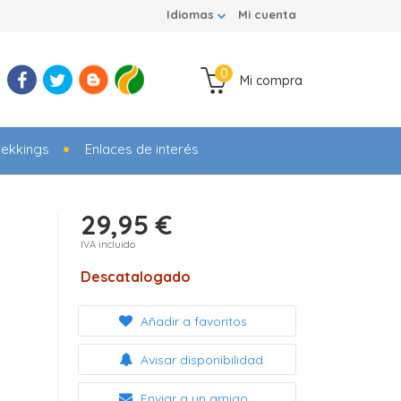
Idiomas
Mi cuenta
0
Mi compra
rekkings
Enlaces de interés
29,95 €
IVA incluido
Descatalogado
Añadir a favoritos
Avisar disponibilidad
Enviar a un amigo