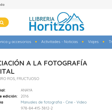
ada
ónica y accesorios
Activitades - Noticias
Viajes
T
ICIACIÓN A LA FOTOGRAFÍA
ITAL
RRO ROS, FRUCTUOSO
ial:
ANAYA
e edición:
2016
ia
Manuales de fotografia - Cine - Video
978-84-415-3812-2