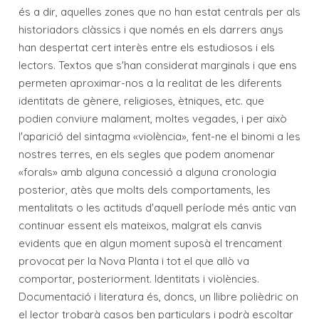
és a dir, aquelles zones que no han estat centrals per als
historiadors clàssics i que només en els darrers anys
han despertat cert interès entre els estudiosos i els
lectors. Textos que s'han considerat marginals i que ens
permeten aproximar-nos a la realitat de les diferents
identitats de gènere, religioses, ètniques, etc. que
podien conviure malament, moltes vegades, i per això
l'aparició del sintagma «violència», fent-ne el binomi a les
nostres terres, en els segles que podem anomenar
«forals» amb alguna concessió a alguna cronologia
posterior, atès que molts dels comportaments, les
mentalitats o les actituds d'aquell període més antic van
continuar essent els mateixos, malgrat els canvis
evidents que en algun moment suposà el trencament
provocat per la Nova Planta i tot el que allò va
comportar, posteriorment. Identitats i violències.
Documentació i literatura és, doncs, un llibre polièdric on
el lector trobarà casos ben particulars i podrà escoltar