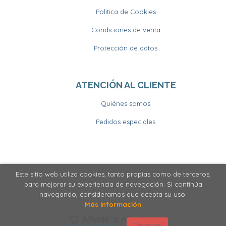
Política de Cookies
Condiciones de venta
Protección de datos
ATENCIÓN AL CLIENTE
Quiénes somos
Pedidos especiales
Este sitio web utiliza cookies, tanto propias como de terceros,
2026 ©
Llibrería Horitzons
. Todos los Derechos
para mejorar su experiencia de navegación. Si continúa
Reservados
navegando, consideramos que acepta su uso.
Más información
Añadir a mi cesta
Aceptar cookies
Denegar