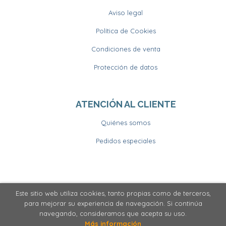
Aviso legal
Política de Cookies
Condiciones de venta
Protección de datos
ATENCIÓN AL CLIENTE
Quiénes somos
Pedidos especiales
Este sitio web utiliza cookies, tanto propias como de terceros,
2026 ©
Llibrería Horitzons
. Todos los Derechos
para mejorar su experiencia de navegación. Si continúa
Reservados
navegando, consideramos que acepta su uso.
Más información