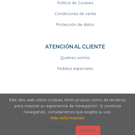
Política de Cookies
Condiciones de venta
Protección de datos
ATENCIÓN AL CLIENTE
Quiénes somos
Pedidos especiales
Este sitio web utiliza cookies, tanto propias como de terceros,
2026 ©
Llibrería Horitzons
. Todos los Derechos
para mejorar su experiencia de navegación. Si continúa
Reservados
navegando, consideramos que acepta su uso.
Más información
Añadir a mi cesta
Aceptar cookies
Denegar